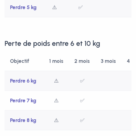
Perdre 5 kg
⚠️
✅
Perte de poids entre 6 et 10 kg
Objectif
1 mois
2 mois
3 mois
4 m
Perdre 6 kg
⚠️
✅
Perdre 7 kg
⚠️
✅
Perdre 8 kg
⚠️
✅