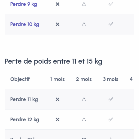
Perdre 9 kg
❌
⚠️
✅
Perdre 10 kg
❌
⚠️
✅
Perte de poids entre 11 et 15 kg
Objectif
1 mois
2 mois
3 mois
4 m
Perdre 11 kg
❌
⚠️
✅
Perdre 12 kg
❌
⚠️
✅