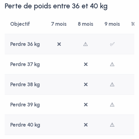
Perte de poids entre 36 et 40 kg
Objectif
7 mois
8 mois
9 mois
10 
Perdre 36 kg
❌
⚠️
✅
Perdre 37 kg
❌
⚠️
Perdre 38 kg
❌
⚠️
Perdre 39 kg
❌
⚠️
Perdre 40 kg
❌
⚠️