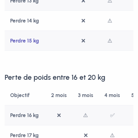
Perdre 13 kg
❌
⚠️
Perdre 14 kg
❌
⚠️
Perdre 15 kg
❌
⚠️
Perte de poids entre 16 et 20 kg
Objectif
2 mois
3 mois
4 mois
5 
Perdre 16 kg
❌
⚠️
✅
Perdre 17 kg
❌
⚠️