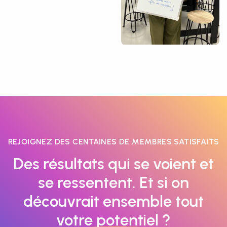
REJOIGNEZ DES CENTAINES DE MEMBRES SATISFAITS
Des résultats qui se voient et
se ressentent. Et si on
découvrait ensemble tout
votre potentiel ?